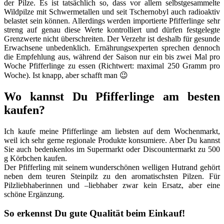
der Pilze. Es ist tatsächlich so, dass vor allem selbstgesammelte
Wildpilze mit Schwermetallen und seit Tschernobyl auch radioaktiv
belastet sein können. Allerdings werden importierte Pfifferlinge sehr
streng auf genau diese Werte kontrolliert und dürfen festgelegte
Grenzwerte nicht überschreiten. Der Verzehr ist deshalb für gesunde
Erwachsene unbedenklich. Ernährungsexperten sprechen dennoch
die Empfehlung aus, während der Saison nur ein bis zwei Mal pro
Woche Pfifferlinge zu essen (Richtwert: maximal 250 Gramm pro
Woche). Ist knapp, aber schafft man 😉
Wo kannst Du Pfifferlinge am besten
kaufen?
Ich kaufe meine Pfifferlinge am liebsten auf dem Wochenmarkt,
weil ich sehr gerne regionale Produkte konsumiere. Aber Du kannst
Sie auch bedenkenlos im Supermarkt oder Discountermarkt zu 500
g Körbchen kaufen.
Der Pfifferling mit seinem wunderschönen welligen Hutrand gehört
neben dem teuren Steinpilz zu den aromatischsten Pilzen. Für
Pilzliebhaberinnen und –liebhaber zwar kein Ersatz, aber eine
schöne Ergänzung.
So erkennst Du gute Qualität beim Einkauf!