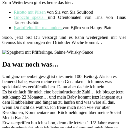
Zum Weiterlesen gibt es heute das hier:
Risotto mit Pilzen
von Sia von Sia Soulfood
Gnocchi spezial
und Ofentomaten von Tina von Tinas
Tausendschön
Kartoffelpuffer mal anders
von Björn von Happy Plate
Sooo, jetzt bist Du versorgt und es kann weitergehen mit viel
Genuss bis übermorgen der Drink der Woche kommt…
Da war noch was…
Und ganz nebenbei gesagt ist dies mein 100. Beitrag. Als ich es
bemerkt habe, waren meine ersten Gedanken – ich muss was
spektakuläres veröffentlichen. Dann aber dachte ich nein…
Es ist einfach für mich eine beeindruckende Zahl… ich blogge jetzt
seit knapp 22 Monaten… und mein Baby kommt jetzt langsam aus
dem Krabbelalter und fängt an zu laufen und was wäre all das,
wenn Du nicht da währst. Ich freue mich nach wie vor über
Reaktionen, Kommentare und Rückmeldungen über meine Social
Media Kanäle.
Etwas ergriffen bin ich schon, denn die letzten 1 1/2 Jahre waren
sehr durchmischt, aber ich habe so viel gelernt und mich über so