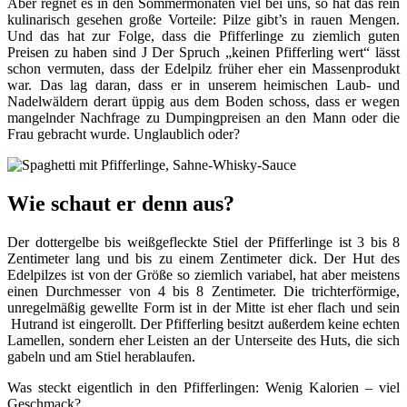
Aber regnet es in den Sommermonaten viel bei uns, so hat das rein
kulinarisch gesehen große Vorteile: Pilze gibt’s in rauen Mengen.
Und das hat zur Folge, dass die Pfifferlinge zu ziemlich guten
Preisen zu haben sind J Der Spruch „keinen Pfifferling wert“ lässt
schon vermuten, dass der Edelpilz früher eher ein Massenprodukt
war. Das lag daran, dass er in unserem heimischen Laub- und
Nadelwäldern derart üppig aus dem Boden schoss, dass er wegen
mangelnder Nachfrage zu Dumpingpreisen an den Mann oder die
Frau gebracht wurde. Unglaublich oder?
Wie schaut er denn aus?
Der dottergelbe bis weißgefleckte Stiel der Pfifferlinge ist 3 bis 8
Zentimeter lang und bis zu einem Zentimeter dick. Der Hut des
Edelpilzes ist von der Größe so ziemlich variabel, hat aber meistens
einen Durchmesser von 4 bis 8 Zentimeter. Die trichterförmige,
unregelmäßig gewellte Form ist in der Mitte ist eher flach und sein
Hutrand ist eingerollt. Der Pfifferling besitzt außerdem keine echten
Lamellen, sondern eher Leisten an der Unterseite des Huts, die sich
gabeln und am Stiel herablaufen.
Was steckt eigentlich in den Pfifferlingen: Wenig Kalorien – viel
Geschmack?