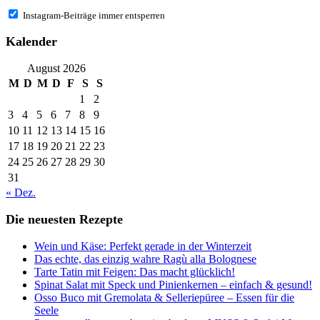
Instagram-Beiträge immer entsperren
Kalender
August 2026
M
D
M
D
F
S
S
1
2
3
4
5
6
7
8
9
10
11
12
13
14
15
16
17
18
19
20
21
22
23
24
25
26
27
28
29
30
31
« Dez.
Die neuesten Rezepte
Wein und Käse: Perfekt gerade in der Winterzeit
Das echte, das einzig wahre Ragù alla Bolognese
Tarte Tatin mit Feigen: Das macht glücklich!
Spinat Salat mit Speck und Pinienkernen – einfach & gesund!
Osso Buco mit Gremolata & Selleriepüree – Essen für die
Seele