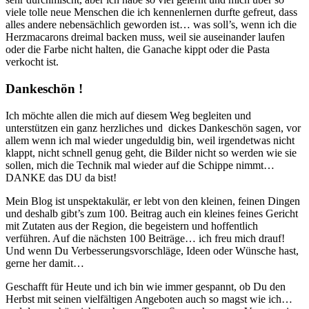
viele tolle neue Menschen die ich kennenlernen durfte gefreut, dass
alles andere nebensächlich geworden ist… was soll’s, wenn ich die
Herzmacarons dreimal backen muss, weil sie auseinander laufen
oder die Farbe nicht halten, die Ganache kippt oder die Pasta
verkocht ist.
Dankeschön !
Ich möchte allen die mich auf diesem Weg begleiten und
unterstützen ein ganz herzliches und dickes Dankeschön sagen, vor
allem wenn ich mal wieder ungeduldig bin, weil irgendetwas nicht
klappt, nicht schnell genug geht, die Bilder nicht so werden wie sie
sollen, mich die Technik mal wieder auf die Schippe nimmt…
DANKE das DU da bist!
Mein Blog ist unspektakulär, er lebt von den kleinen, feinen Dingen
und deshalb gibt’s zum 100. Beitrag auch ein kleines feines Gericht
mit Zutaten aus der Region, die begeistern und hoffentlich
verführen. Auf die nächsten 100 Beiträge… ich freu mich drauf!
Und wenn Du Verbesserungsvorschläge, Ideen oder Wünsche hast,
gerne her damit…
Geschafft für Heute und ich bin wie immer gespannt, ob Du den
Herbst mit seinen vielfältigen Angeboten auch so magst wie ich…