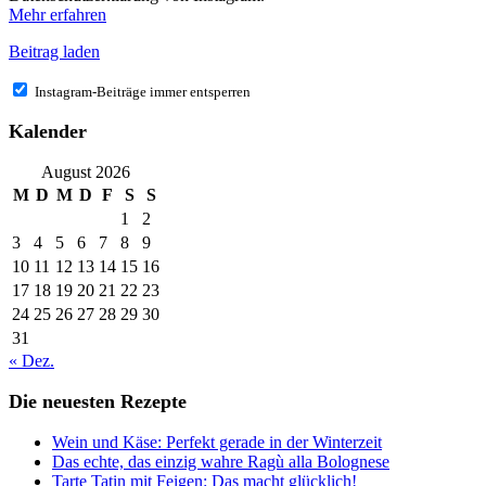
Mehr erfahren
Beitrag laden
Instagram-Beiträge immer entsperren
Kalender
August 2026
M
D
M
D
F
S
S
1
2
3
4
5
6
7
8
9
10
11
12
13
14
15
16
17
18
19
20
21
22
23
24
25
26
27
28
29
30
31
« Dez.
Die neuesten Rezepte
Wein und Käse: Perfekt gerade in der Winterzeit
Das echte, das einzig wahre Ragù alla Bolognese
Tarte Tatin mit Feigen: Das macht glücklich!