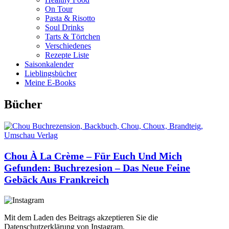
On Tour
Pasta & Risotto
Soul Drinks
Tarts & Törtchen
Verschiedenes
Rezepte Liste
Saisonkalender
Lieblingsbücher
Meine E-Books
Bücher
Chou À La Crème – Für Euch Und Mich
Gefunden: Buchrezesion – Das Neue Feine
Gebäck Aus Frankreich
Mit dem Laden des Beitrags akzeptieren Sie die
Datenschutzerklärung von Instagram.