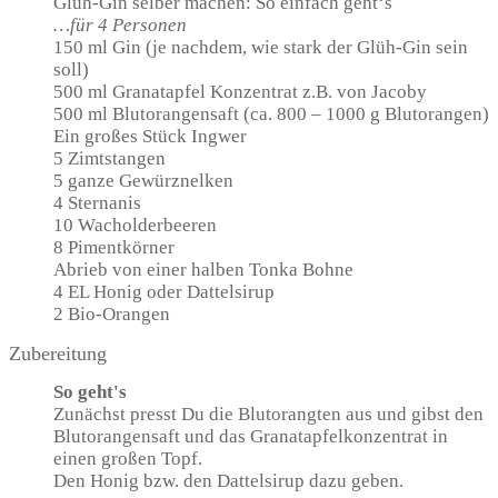
Glüh-Gin selber machen: So einfach geht‘s
…für 4 Personen
150 ml Gin (je nachdem, wie stark der Glüh-Gin sein
soll)
500 ml Granatapfel Konzentrat z.B. von Jacoby
500 ml Blutorangensaft (ca. 800 – 1000 g Blutorangen)
Ein großes Stück Ingwer
5 Zimtstangen
5 ganze Gewürznelken
4 Sternanis
10 Wacholderbeeren
8 Pimentkörner
Abrieb von einer halben Tonka Bohne
4 EL Honig oder Dattelsirup
2 Bio-Orangen
Zubereitung
So geht's
Zunächst presst Du die Blutorangten aus und gibst den
Blutorangensaft und das Granatapfelkonzentrat in
einen großen Topf.
Den Honig bzw. den Dattelsirup dazu geben.