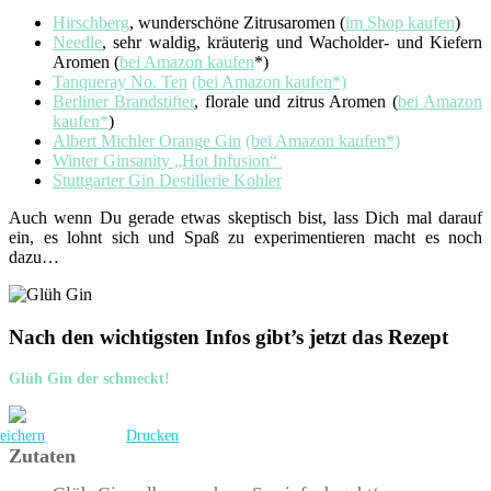
Hirschberg
, wunderschöne Zitrusaromen (
im Shop kaufen
)
Needle
, sehr waldig, kräuterig und Wacholder- und Kiefern
Aromen (
bei Amazon kaufen
*)
Tanqueray No. Ten
(bei Amazon kaufen*)
Berliner Brandstifter
, florale und zitrus Aromen (
bei Amazon
kaufen*
)
Albert Michler Orange Gin
(bei Amazon kaufen*)
Winter Ginsanity „Hot Infusion“
Stuttgarter Gin Destillerie Kohler
Auch wenn Du gerade etwas skeptisch bist, lass Dich mal darauf
ein, es lohnt sich und Spaß zu experimentieren macht es noch
dazu…
Nach den wichtigsten Infos gibt’s jetzt das Rezept
Glüh Gin der schmeckt!
eichern
Drucken
Zutaten