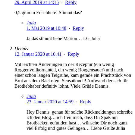
29. April 2019 at 14:15
·
Reply
0,5 gramm Frischhefe! Stimmt das?
Julia
1. Mai 2019 at 10:48
·
Reply
Ja das stimmt liebe Marion… LG Julia
Dennis
12. Januar 2020 at 10:41
·
Reply
Mit leichten Änderungen in der Rezeptur (ein wenig
Roggenvollkornanteil, ein wenig Roggensauer) und nach
einer schön langen Teigruhe, kam gerade ein Prachtstück von
Brot aus dem Backofen. Sensationell! Aufwand der sich für
Brotliebhaber definitiv lohnt. Viele Grüße Dennis.
Julia
23. Januar 2020 at 14:59
·
Reply
Hey Dennis, genau für solche Rückmeldungen schreibe
ich den Blog… ich freu mich, dass Du Spaß am
Brotbacken gefunden hast… wünsche Dir noch ganz
viel Erfolg und gutes Gelingen… Liebe Grüße Julia