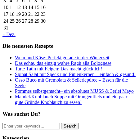
3
4
5
6
7
8
9
10
11
12
13
14
15
16
17
18
19
20
21
22
23
24
25
26
27
28
29
30
31
« Dez.
Die neuesten Rezepte
Wein und Käse: Perfekt gerade in der Winterzeit
Das echte, das einzig wahre Ragù alla Bolognese
Tarte Tatin mit Feigen: Das macht glücklich!
Spinat Salat mit Speck und Pinienkernen – einfach & gesund!
Osso Buco mit Gremolata & Selleriepüree – Essen für die
Seele
Pommes selbstgemacht– ein absolutes MUSS & 3erlei Mayo
Mandel-Knoblauch Suppe mit Orangenfilets und ein paar
gute Gründe Knoblauch zu essen!
Was suchst Du?
Kategorien