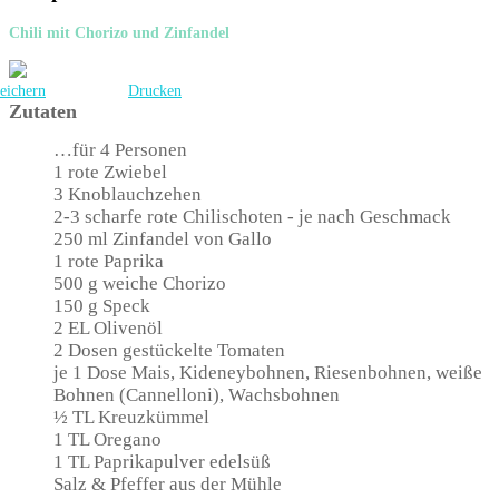
Chili mit Chorizo und Zinfandel
eichern
Drucken
Zutaten
…für 4 Personen
1 rote Zwiebel
3 Knoblauchzehen
2-3 scharfe rote Chilischoten - je nach Geschmack
250 ml Zinfandel von Gallo
1 rote Paprika
500 g weiche Chorizo
150 g Speck
2 EL Olivenöl
2 Dosen gestückelte Tomaten
je 1 Dose Mais, Kideneybohnen, Riesenbohnen, weiße
Bohnen (Cannelloni), Wachsbohnen
½ TL Kreuzkümmel
1 TL Oregano
1 TL Paprikapulver edelsüß
Salz & Pfeffer aus der Mühle