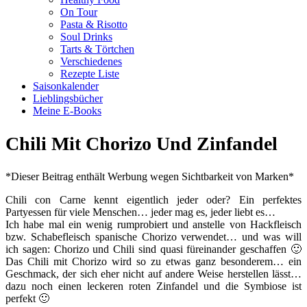
On Tour
Pasta & Risotto
Soul Drinks
Tarts & Törtchen
Verschiedenes
Rezepte Liste
Saisonkalender
Lieblingsbücher
Meine E-Books
Chili Mit Chorizo Und Zinfandel
*Dieser Beitrag enthält Werbung wegen Sichtbarkeit von Marken*
Chili con Carne kennt eigentlich jeder oder? Ein perfektes
Partyessen für viele Menschen… jeder mag es, jeder liebt es…
Ich habe mal ein wenig rumprobiert und anstelle von Hackfleisch
bzw. Schabefleisch spanische Chorizo verwendet… und was will
ich sagen: Chorizo und Chili sind quasi füreinander geschaffen 🙂
Das Chili mit Chorizo wird so zu etwas ganz besonderem… ein
Geschmack, der sich eher nicht auf andere Weise herstellen lässt…
dazu noch einen leckeren roten Zinfandel und die Symbiose ist
perfekt 🙂