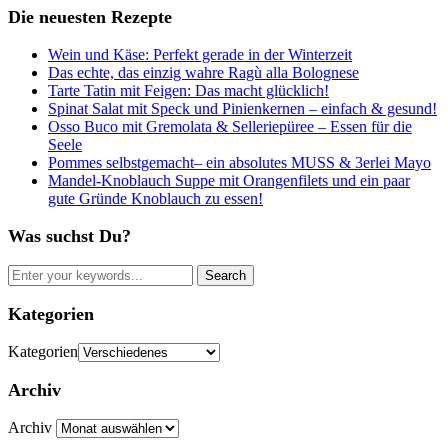
Die neuesten Rezepte
Wein und Käse: Perfekt gerade in der Winterzeit
Das echte, das einzig wahre Ragù alla Bolognese
Tarte Tatin mit Feigen: Das macht glücklich!
Spinat Salat mit Speck und Pinienkernen – einfach & gesund!
Osso Buco mit Gremolata & Selleriepüree – Essen für die
Seele
Pommes selbstgemacht– ein absolutes MUSS & 3erlei Mayo
Mandel-Knoblauch Suppe mit Orangenfilets und ein paar
gute Gründe Knoblauch zu essen!
Was suchst Du?
Kategorien
Kategorien
Archiv
Archiv