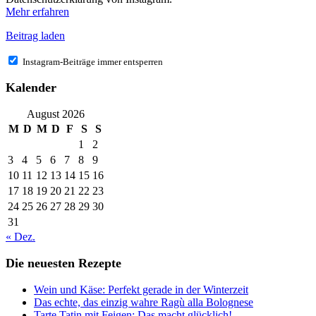
Mehr erfahren
Beitrag laden
Instagram-Beiträge immer entsperren
Kalender
August 2026
M
D
M
D
F
S
S
1
2
3
4
5
6
7
8
9
10
11
12
13
14
15
16
17
18
19
20
21
22
23
24
25
26
27
28
29
30
31
« Dez.
Die neuesten Rezepte
Wein und Käse: Perfekt gerade in der Winterzeit
Das echte, das einzig wahre Ragù alla Bolognese
Tarte Tatin mit Feigen: Das macht glücklich!